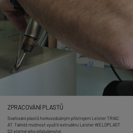
ZPRACOVÁNÍ PLASTŮ
Svařování plastů horkovzdušným přístrojem Leister TRIAC
AT. Taktéž možnost využití extrudéru Leister WELDPLAST
S2 včetně jeho příslušenství.