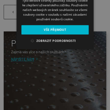
Tyto webové stránky používají soubory cookie
ke zlepšení uživatelského zážitku. Používáním
PŘEDCHOZÍ
našich webových stránek souhlasíte se všemi
REFERENCE
soubory cookie v souladu s našimi zásadami
používání souborů cookie.
VŠE PŘIJMOUT
Poptávka
ZOBRAZIT PODROBNOSTI
Zajímá vás více o našich službách?
NAPIŠTE NÁM